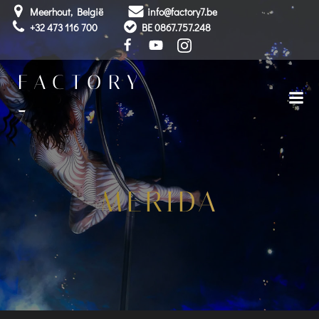
Skip
Meerhout, België
info@factory7.be
to
+32 473 116 700
BE 0867.757.248
content
FACTORY
7
MERIDA