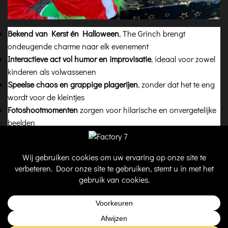
Bekend van Kerst én Halloween
, The Grinch brengt
ondeugende charme naar elk evenement
Interactieve act vol humor en improvisatie
, ideaal voor zowel
kinderen als volwassenen
Speelse chaos en grappige plagerijen
, zonder dat het te eng
wordt voor de kleintjes
Fotoshootmomenten
zorgen voor hilarische en onvergetelijke
beelden
Combineerbaar met andere figuren
zoals de Kerstman, Elfjes
of Halloween-karakters voor een verrassende en unieke
beleving
Perfect inzetbaar op kerstmarkten, winkelcentra,
bedrijfsfeesten of Halloween-party’s
@ 2026 Factory 7
-
Privacybeleid
-
Cookiebeleid
-