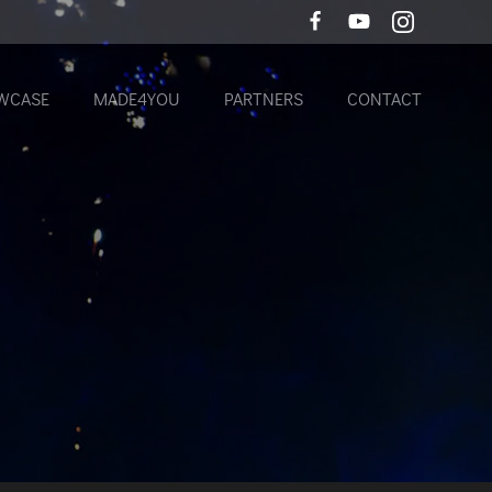
WCASE
MADE4YOU
PARTNERS
CONTACT