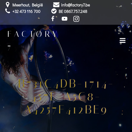
Skip
Meerhout, België
info@factory7.be
to
+32 473 116 700
BE 0867.757.248
content
FACTORY
7
B731C4DB-1714-
457E-A5C8-
A4257F412BE9