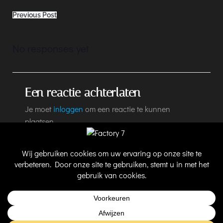
Post
Previous Post
navigation
No responses yet
Een reactie achterlaten
Je moet
inloggen
om een reactie te kunnen
plaatsen.
@ 2026 Factory 7
-
Privacybeleid
-
Cookiebeleid
-