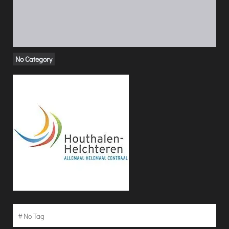
No Category
#
No Tag