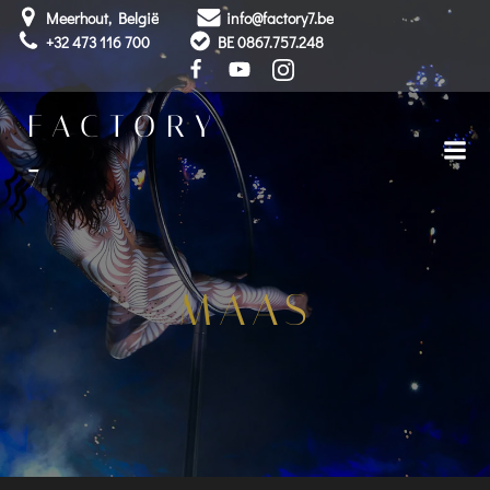
Skip
Meerhout, België
info@factory7.be
to
+32 473 116 700
BE 0867.757.248
content
FACTORY
7
MAAS