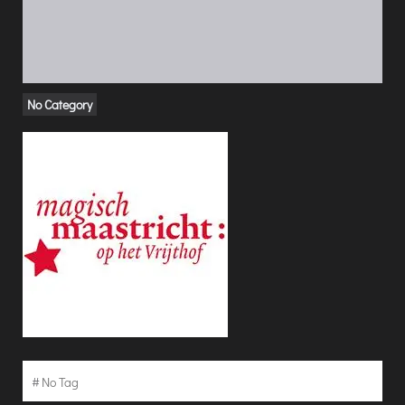
No Category
#
No Tag