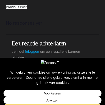
Post
Previous Post
navigation
No responses yet
Een reactie achterlaten
Je moet
inloggen
om een reactie te kunnen
plaatsen.
@ 2026 Factory 7
-
Privacybeleid
-
Cookiebeleid
-